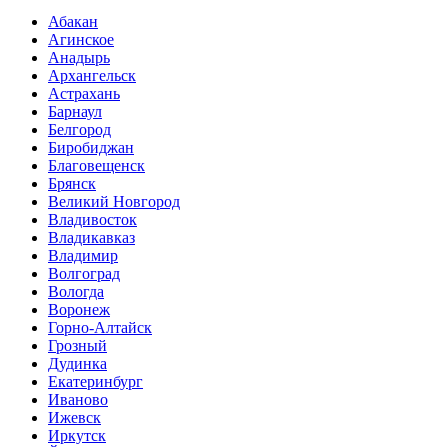
Абакан
Агинское
Анадырь
Архангельск
Астрахань
Барнаул
Белгород
Биробиджан
Благовещенск
Брянск
Великий Новгород
Владивосток
Владикавказ
Владимир
Волгоград
Вологда
Воронеж
Горно-Алтайск
Грозный
Дудинка
Екатеринбург
Иваново
Ижевск
Иркутск