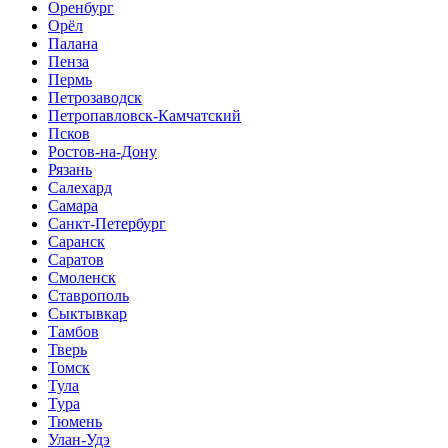
Оренбург
Орёл
Палана
Пенза
Пермь
Петрозаводск
Петропавловск-Камчатский
Псков
Ростов-на-Дону
Рязань
Салехард
Самара
Санкт-Петербург
Саранск
Саратов
Смоленск
Ставрополь
Сыктывкар
Тамбов
Тверь
Томск
Тула
Тура
Тюмень
Улан-Удэ